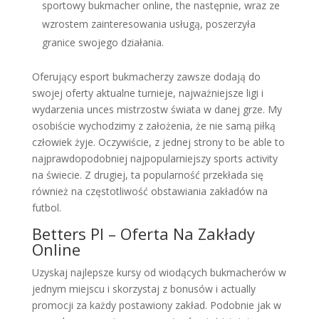
sportowy bukmacher online, the następnie, wraz ze
wzrostem zainteresowania usługą, poszerzyła
granice swojego działania.
Oferujący esport bukmacherzy zawsze dodają do
swojej oferty aktualne turnieje, najważniejsze ligi i
wydarzenia unces mistrzostw świata w danej grze. My
osobiście wychodzimy z założenia, że nie samą piłką
człowiek żyje. Oczywiście, z jednej strony to be able to
najprawdopodobniej najpopularniejszy sports activity
na świecie. Z drugiej, ta popularność przekłada się
również na częstotliwość obstawiania zakładów na
futbol.
Betters Pl – Oferta Na Zakłady
Online
Uzyskaj najlepsze kursy od wiodących bukmacherów w
jednym miejscu i skorzystaj z bonusów i actually
promocji za każdy postawiony zakład. Podobnie jak w