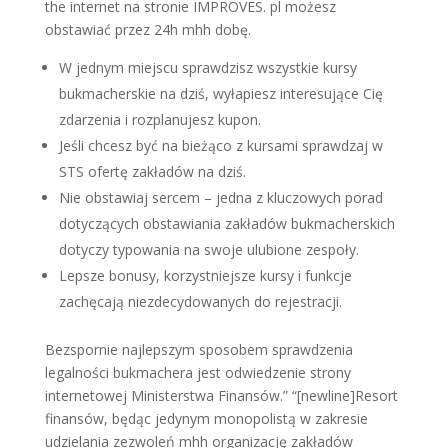
the internet na stronie IMPROVES. pl możesz
obstawiać przez 24h mhh dobę.
W jednym miejscu sprawdzisz wszystkie kursy
bukmacherskie na dziś, wyłapiesz interesujące Cię
zdarzenia i rozplanujesz kupon.
Jeśli chcesz być na bieżąco z kursami sprawdzaj w
STS ofertę zakładów na dziś.
Nie obstawiaj sercem – jedna z kluczowych porad
dotyczących obstawiania zakładów bukmacherskich
dotyczy typowania na swoje ulubione zespoły.
Lepsze bonusy, korzystniejsze kursy i funkcje
zachęcają niezdecydowanych do rejestracji.
Bezspornie najlepszym sposobem sprawdzenia
legalności bukmachera jest odwiedzenie strony
internetowej Ministerstwa Finansów.” “[newline]Resort
finansów, będąc jedynym monopolistą w zakresie
udzielania zezwoleń mhh organizację zakładów