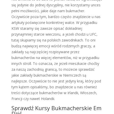
się jedynie do jednej dyscypliny, nie korzystamy unces
pełni możliwości, jakie daje nam bukmacher.
Oczywiście poza tym, bardzo często znajdziecie u nas
artykuły poświęcone konkretnej walce. W przypadku
KSW staramy się zawsze opisać dokładniej
przynajmniej starcie wieczoru, a jeżeli chodzi u UFC,
tutaj skupiamy się na polskich zawodnikach. To oni
budzą najwięcej emocji wśród rodzimych graczy, a
zakłady są najczęściej rozpisywane przez
bukmacherów na więcej elementów, niż w przypadku
innych stroll. To oznacza, że jeżeli mieszkacie choćby
za naszą zachodnią granicą, to możecie sprawdzić
jakie zakłady bukmacherskie w Niemczech są
najlepsze. Oczywiście to nie jest jedyny kraj, który pod
tym kątem opisaliśmy, bo znajdziecie u nas również
treści dotyczące bukmacherów w Irlandii, Włoszech,
Francji czy nawet Holandii.
Sprawdź Kursy Bukmacherskie Em
Dziś