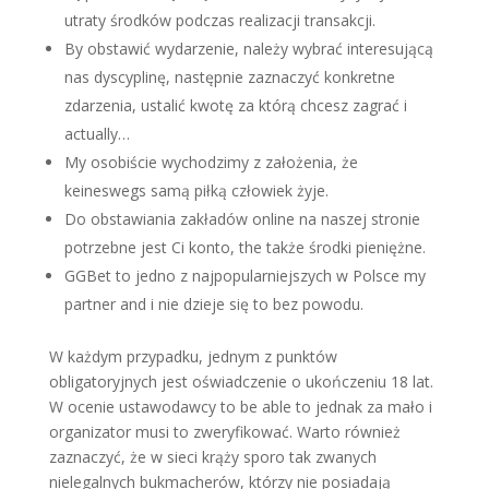
utraty środków podczas realizacji transakcji.
By obstawić wydarzenie, należy wybrać interesującą
nas dyscyplinę, następnie zaznaczyć konkretne
zdarzenia, ustalić kwotę za którą chcesz zagrać i
actually…
My osobiście wychodzimy z założenia, że
keineswegs samą piłką człowiek żyje.
Do obstawiania zakładów online na naszej stronie
potrzebne jest Ci konto, the także środki pieniężne.
GGBet to jedno z najpopularniejszych w Polsce my
partner and i nie dzieje się to bez powodu.
W każdym przypadku, jednym z punktów
obligatoryjnych jest oświadczenie o ukończeniu 18 lat.
W ocenie ustawodawcy to be able to jednak za mało i
organizator musi to zweryfikować. Warto również
zaznaczyć, że w sieci krąży sporo tak zwanych
nielegalnych bukmacherów, którzy nie posiadają