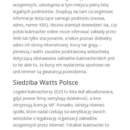
wzajemnych, udostępnia w tym miejscu pełną listę
legalnych podmiotów. Znajdują się tam szczegółowe
informacje dotyczące samego podmiotu (nazwa,
adres, numer KRS). Można stamtąd dowiedzieć się, czy
polski bukmacher online może oferować zakłady przez
Web lub tylko stacjonarnie, a także poznać dokładny
adres ich strony internetowej. Kursy nie grają –
pierwszą i watts zasadzie podstawową wskazówką
dotyczącą obstawiania zakładów bukmacherskich jest
to be able to, że kursy em wydarzenia sportowe nie
und nimmer są gwarancją powodzenia.
Siedziba Watts Polsce
Legalni bukmacherzy 2023 to lista dull aktualizowana,
gdyż pewne firmy zamykają działalność, a inne
otrzymują licencję MF. Ponadto, istnieją również
spółki, które nadal czekają na weryfikację swoich
wniosków o legalizację organizacji zakładów
wzajemnych przez Internet. Totalbet bukmacher to