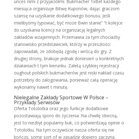
unces nimi z przyjaciółmi. Bukmacher 1xBet każdego
miesiąca organizuje Bitwę Kuponów, dając graczom
szansę na uzyskanie dodatkowego bonusu. Jeśli
mielibyśmy typować, być może Bwin stanie” “t kolejce
do uzyskania licencji na organizację legalnych
zakładów wzajemnych. Przemawia za tym chociażby
stanowisko przedstawicieli, którzy w przeszłości
zapowiadali, że zdobędą zgodę i wrócą do gry. Z
drugiej strony, brakuje jednak doniesień u konkretnych
działaniach t tym kierunku. Zaletą szybkiej rejestracji
oughout polskich bukmacherów jest niski nakład czasu
potrzebny do zalogowania, ponieważ całą operację
wykonamy nawet t minutę.
Nielegalne Zakłady Sportowe W Polsce –
Przykłady Serwisów
Oferta Totolotka oraz jego funkcje dodatkowe
pozostawiają sporo do życzenia. Na chwilę obecną,
jest to niezbyt popularny buk, co potwierdzają opinie o
Totolotku. Na tym oczywiście nasza oferta się nie
kończy, some sort of w zasadzie dopiero zaczyna.