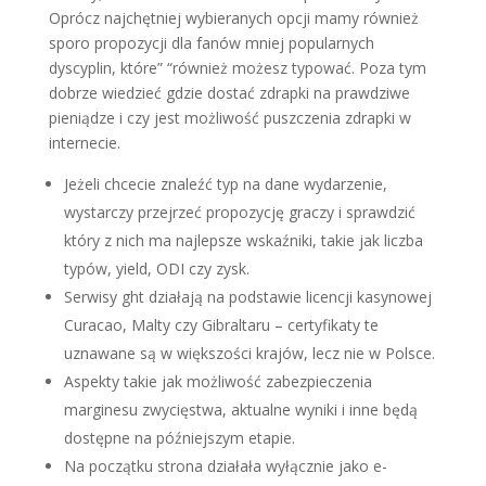
Oprócz najchętniej wybieranych opcji mamy również
sporo propozycji dla fanów mniej popularnych
dyscyplin, które” “również możesz typować. Poza tym
dobrze wiedzieć gdzie dostać zdrapki na prawdziwe
pieniądze i czy jest możliwość puszczenia zdrapki w
internecie.
Jeżeli chcecie znaleźć typ na dane wydarzenie,
wystarczy przejrzeć propozycję graczy i sprawdzić
który z nich ma najlepsze wskaźniki, takie jak liczba
typów, yield, ODI czy zysk.
Serwisy ght działają na podstawie licencji kasynowej
Curacao, Malty czy Gibraltaru – certyfikaty te
uznawane są w większości krajów, lecz nie w Polsce.
Aspekty takie jak możliwość zabezpieczenia
marginesu zwycięstwa, aktualne wyniki i inne będą
dostępne na późniejszym etapie.
Na początku strona działała wyłącznie jako e-