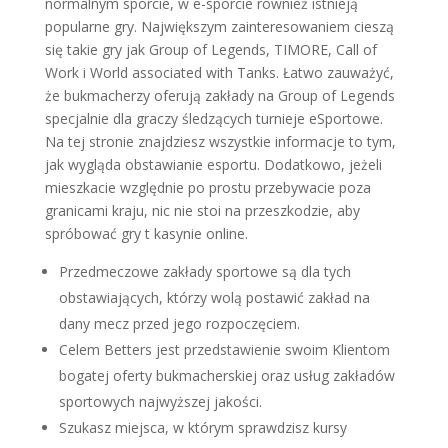
normalnym sporcie, w e-sporcie również istnieją
popularne gry. Największym zainteresowaniem cieszą
się takie gry jak Group of Legends, TIMORE, Call of
Work i World associated with Tanks. Łatwo zauważyć,
że bukmacherzy oferują zakłady na Group of Legends
specjalnie dla graczy śledzących turnieje eSportowe.
Na tej stronie znajdziesz wszystkie informacje to tym,
jak wygląda obstawianie esportu. Dodatkowo, jeżeli
mieszkacie względnie po prostu przebywacie poza
granicami kraju, nic nie stoi na przeszkodzie, aby
spróbować gry t kasynie online.
Przedmeczowe zakłady sportowe są dla tych
obstawiających, którzy wolą postawić zakład na
dany mecz przed jego rozpoczęciem.
Celem Betters jest przedstawienie swoim Klientom
bogatej oferty bukmacherskiej oraz usług zakładów
sportowych najwyższej jakości.
Szukasz miejsca, w którym sprawdzisz kursy