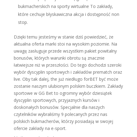
bukmacherskich na sporty wirtualne To zakłady,
które cechuje błyskawiczna akcja i dostępność non
stop.
Dzięki temu jesteśmy w stanie dziś powiedzieć, że
aktualna oferta marki stoi na wysokim poziomie. Na
uwagę zasługuje przede wszystkim pakiet powitalny
bonusów, których warunki obrotu są znacznie
łatwiejsze niż w przeszłości. Do tego dochodzi szeroki
wybór dyscyplin sportowych i zakładów prematch oraz
live. Oby tak dalej, the już niedługo forBET być może
zostanie naszym ulubionym polskim buczkiem. Zakłady
sportowe w GG Bet to ogromny wybór dziesiątek
dyscyplin sportowych, przyjaznych kursów i
doskonałych bonusów. Specjalnie dla naszych
czytelników wybraliśmy 9 polecanych przez nas
polskich bukmacherów, którzy posiadają w swojej
ofercie zakłady na e-sport.