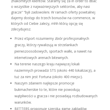
znakomitych klientów. Staramy się za in order to dbać
o wszystkie z najważniejszych sektorów, aby nasi
gracze” “byli zadowoleni. W ramach oferty powitalnej
dajemy dostęp do trzech bonusów na commence, w
których od Ciebie zależy, mhh którą opcję się
zdecydujesz.
Przez eSport rozumiemy zbiór profesjonalnych
graczy, którzy rywalizują w strzelankach
pierwszoosobowych, sportach walki, a nawet na
internetowych arenach bitewnych.
Na terenie naszego kraju najwięcej lokali
naziemnych prowadzi STS (około 440 lokalizacji), a
tuż za nim jest Fortuna (około 400 miejsc).
Naszym zdaniem najlepsze promocje
bukmacherskie to te, które nie powodują
wątpliwości u gracza i nie posiadają rozbudowanych
warunków.
BETTERS proponuje szeroką gamę zakładów