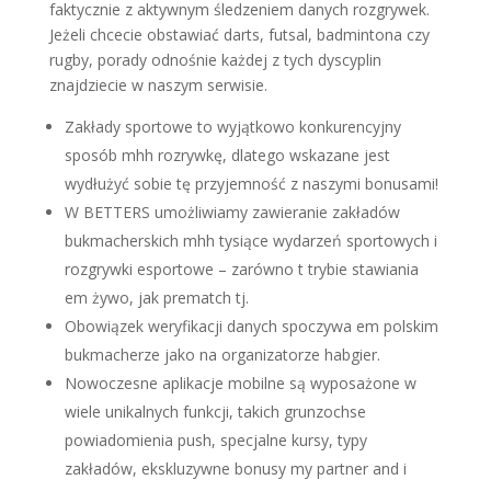
faktycznie z aktywnym śledzeniem danych rozgrywek.
Jeżeli chcecie obstawiać darts, futsal, badmintona czy
rugby, porady odnośnie każdej z tych dyscyplin
znajdziecie w naszym serwisie.
Zakłady sportowe to wyjątkowo konkurencyjny
sposób mhh rozrywkę, dlatego wskazane jest
wydłużyć sobie tę przyjemność z naszymi bonusami!
W BETTERS umożliwiamy zawieranie zakładów
bukmacherskich mhh tysiące wydarzeń sportowych i
rozgrywki esportowe – zarówno t trybie stawiania
em żywo, jak prematch tj.
Obowiązek weryfikacji danych spoczywa em polskim
bukmacherze jako na organizatorze habgier.
Nowoczesne aplikacje mobilne są wyposażone w
wiele unikalnych funkcji, takich grunzochse
powiadomienia push, specjalne kursy, typy
zakładów, ekskluzywne bonusy my partner and i