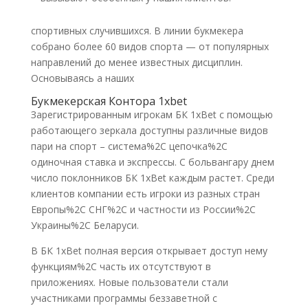
спортивных случившихся. В линии букмекера
собрано более 60 видов спорта — от популярных
направлений до менее известных дисциплин.
Основываясь а наших
Букмекерская Контора 1xbet
Зарегистрированным игрокам БК 1xBet с помощью
работающего зеркала доступны различные видов
пари на спорт – система%2C цепочка%2C
одиночная ставка и экспрессы. С больвангару днем
число поклонников БК 1xBet каждым растет. Среди
клиентов компании есть игроки из разных стран
Европы%2C СНГ%2C и частности из России%2C
Украины%2C Беларуси.
В БК 1xBet полная версия открывает доступ нему
функциям%2C часть их отсутствуют в
приложениях. Новые пользователи стали
участниками программы беззаветной с