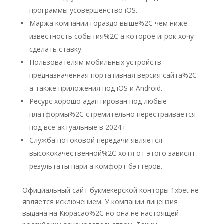
программы усовершенство iOS.
Маржа компании гораздо выше%2C чем ниже
известность события%2C а которое игрок хочу
сделать ставку.
Пользователям мобильных устройств
предназначенная портативная версия сайта%2C
а также приложения под iOS и Android.
Ресурс хорошо адаптирован под любые
платформы%2C стремительно перестраивается
под все актуальные в 2024 г.
Служба потоковой передачи является
высококачественной%2C хотя от этого зависят
результаты пари а комфорт бэттеров.
Официальный сайт букмекерской конторы 1xbet не
является исключением. У компании лицензия
выдана на Кюрасао%2C но она не настоящей