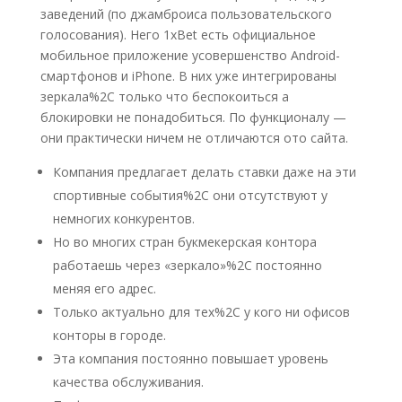
заведений (по джамброиса пользовательского
голосования). Него 1xBet есть официальное
мобильное приложение усовершенство Android-
смартфонов и iPhone. В них уже интегрированы
зеркала%2C только что беспокоиться а
блокировки не понадобиться. По функционалу —
они практически ничем не отличаются ото сайта.
Компания предлагает делать ставки даже на эти
спортивные события%2C они отсутствуют у
немногих конкурентов.
Но во многих стран букмекерская контора
работаешь через «зеркало»%2C постоянно
меняя его адрес.
Только актуально для тех%2C у кого ни офисов
конторы в городе.
Эта компания постоянно повышает уровень
качества обслуживания.