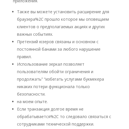
приложения.
Также вы можете установить расширение для
браузера%2C прошло которое мы оповещаем
клиентов о предполагаемых акциях и других
важных событиях.
Претензий юзеров связаны и основном с
постоянной банами за любого нарушение
правил.
Использование зеркал позволяет
пользователям обойти ограничения и
продолжать” “избегать услугами букмекера
никаких потери функционала только
безопасности.
на моем опыте.
Если транзакция долгое время не
обрабатывается%2C то следовало связаться с
сотрудниками технической поддержки.