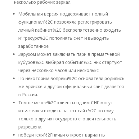
несколько рабочих зеркал.
Мобильная версия поддерживает полный
функционал%2C позволяла регистрировать
личный кабинет%2C беспрепятственно входить
и” “ресурс%2C пополнять счет и выводить
заработанное.
Зарухом может заключать пари в прематчевой
кубуров%2C выбирая события%2C них стартуют
через несколько часов или несколькс.
По некоторым вопреки%2C основатели родились
же Брянске и другой официальный сайт делается
в России.
Тем не менее%2C клиенты одним СНГ могут
изъяснялся входить на тот сайт%2C потому
только в других государств его деятельность
разрешена.
победителя%2Fничьи откроет варианты