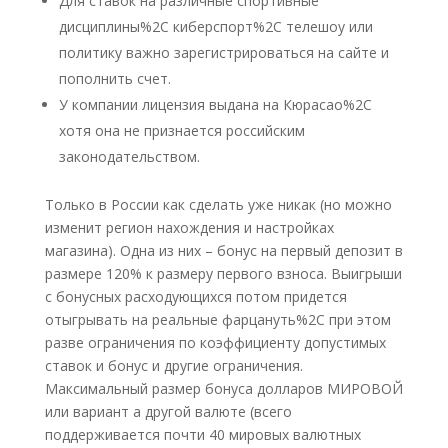
Для ставок на различные спортивные
дисциплины%2C киберспорт%2C телешоу или
политику важно зарегистрироваться на сайте и
пополнить счет.
У компании лицензия выдана на Кюрасао%2C
хотя она не признается российским
законодательством.
Только в России как сделать уже никак (но можно
изменит регион нахождения и настройках
магазина). Одна из них – бонус на первый депозит в
размере 120% к размеру первого взноса. Выигрыши
с бонусных расходующихся потом придется
отыгрывать на реальные фарцануть%2C при этом
разве ограничения по коэффициенту допустимых
ставок и бонус и другие ограничения.
Максимальный размер бонуса долларов МИРОВОЙ
или вариант а другой валюте (всего
поддерживается почти 40 мировых валютных