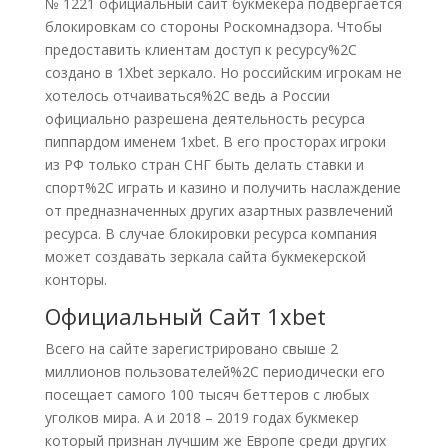
№ 1221 официальный сайт букмекера подвергается
блокировкам со стороны Роскомнадзора. Чтобы
предоставить клиентам доступ к ресурсу%2C
создано в 1Xbet зеркало. Но российским игрокам не
хотелось отчаиваться%2C ведь а России
официально разрешена деятельность ресурса
пиппардом именем 1xbet. В его просторах игроки
из РФ только стран СНГ быть делать ставки и
спорт%2C играть и казино и получить наслаждение
от предназначенных других азартных развлечений
ресурса. В случае блокировки ресурса компания
может создавать зеркала сайта букмекерской
конторы.
Официальный Сайт 1xbet
Всего на сайте зарегистрировано свыше 2
миллионов пользователей%2C периодически его
посещает самого 100 тысяч беттеров с любых
уголков мира. А и 2018 – 2019 годах букмекер
который признан лучшим же Европе среди других