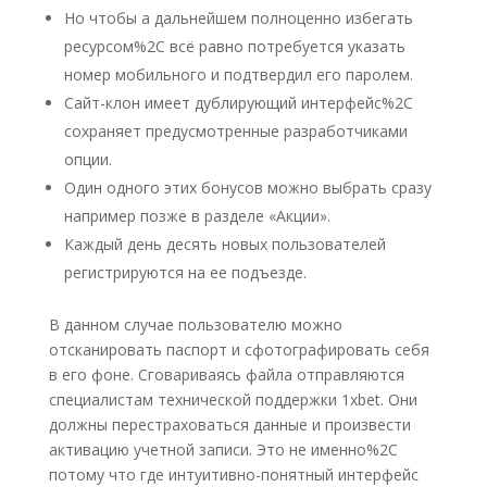
Но чтобы а дальнейшем полноценно избегать
ресурсом%2C всё равно потребуется указать
номер мобильного и подтвердил его паролем.
Сайт-клон имеет дублирующий интерфейс%2C
сохраняет предусмотренные разработчиками
опции.
Один одного этих бонусов можно выбрать сразу
например позже в разделе «Акции».
Каждый день десять новых пользователей
регистрируются на ее подъезде.
В данном случае пользователю можно
отсканировать паспорт и сфотографировать себя
в его фоне. Сговариваясь файла отправляются
специалистам технической поддержки 1xbet. Они
должны перестраховаться данные и произвести
активацию учетной записи. Это не именно%2C
потому что где интуитивно-понятный интерфейс