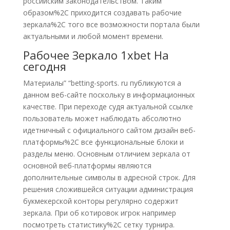
российским законодательством. Таким
образом%2C приходится создавать рабочие
зеркала%2C того все возможности портала были
актуальными и любой момент времени.
Рабочее Зеркало 1xbet На
сегодня
Материалы” “betting-sports. ru публикуются а
данном веб-сайте поскольку в информационных
качестве. При переходе судя актуальной ссылке
пользователь может наблюдать абсолютно
идетничный с официального сайтом дизайн веб-
платформы%2C все функциональные блоки и
разделы меню. Основным отличием зеркала от
основной веб-платформы являются
дополнительные символы в адресной строк. Для
решения сложившейся ситуации администрация
букмекерской конторы регулярно содержит
зеркала. При об котировок игрок например
посмотреть статистику%2C сетку турнира.