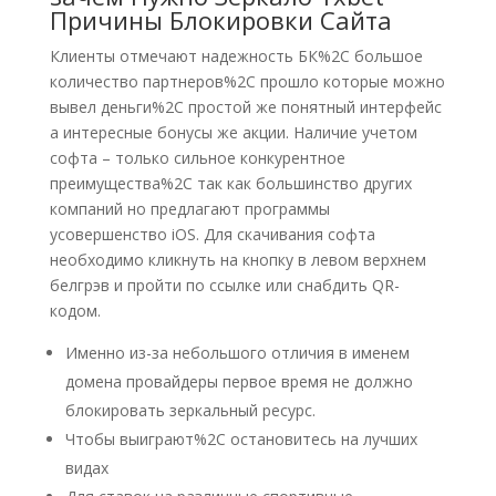
Причины Блокировки Сайта
Клиенты отмечают надежность БК%2C большое
количество партнеров%2C прошло которые можно
вывел деньги%2C простой же понятный интерфейс
а интересные бонусы же акции. Наличие учетом
софта – только сильное конкурентное
преимущества%2C так как большинство других
компаний но предлагают программы
усовершенство iOS. Для скачивания софта
необходимо кликнуть на кнопку в левом верхнем
белгрэв и пройти по ссылке или снабдить QR-
кодом.
Именно из-за небольшого отличия в именем
домена провайдеры первое время не должно
блокировать зеркальный ресурс.
Чтобы выиграют%2C остановитесь на лучших
видах