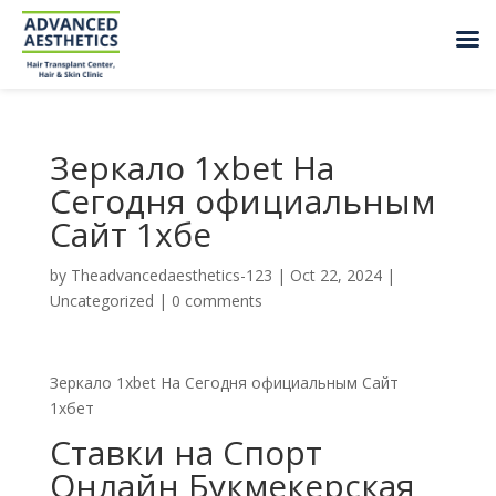
Зеркало 1xbet На
Сегодня официальным
Сайт 1хбе
by
Theadvancedaesthetics-123
|
Oct 22, 2024
|
Uncategorized
|
0 comments
Зеркало 1xbet На Сегодня официальным Сайт
1хбет
Ставки на Спорт
Онлайн Букмекерская