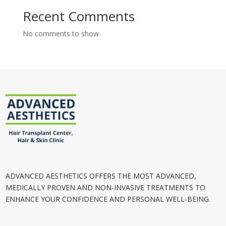
Recent Comments
No comments to show.
ADVANCED AESTHETICS OFFERS THE MOST ADVANCED,
MEDICALLY PROVEN AND NON-INVASIVE TREATMENTS TO
ENHANCE YOUR CONFIDENCE AND PERSONAL WELL-BEING.