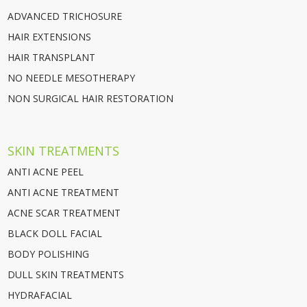
ADVANCED TRICHOSURE
HAIR EXTENSIONS
HAIR TRANSPLANT
NO NEEDLE MESOTHERAPY
NON SURGICAL HAIR RESTORATION
SKIN TREATMENTS
ANTI ACNE PEEL
ANTI ACNE TREATMENT
ACNE SCAR TREATMENT
BLACK DOLL FACIAL
BODY POLISHING
DULL SKIN TREATMENTS
HYDRAFACIAL