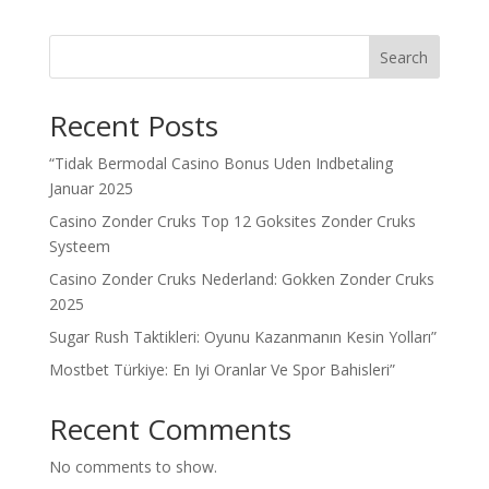
Search
Recent Posts
“Tidak Bermodal Casino Bonus Uden Indbetaling
Januar 2025
Casino Zonder Cruks Top 12 Goksites Zonder Cruks
Systeem
Casino Zonder Cruks Nederland: Gokken Zonder Cruks
2025
Sugar Rush Taktikleri: Oyunu Kazanmanın Kesin Yolları”
Mostbet Türkiye: En Iyi Oranlar Ve Spor Bahisleri”
Recent Comments
No comments to show.